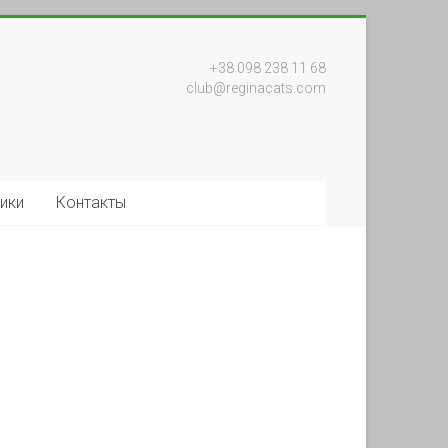
+38 098 238 11 68
club@reginacats.com
ики
Контакты