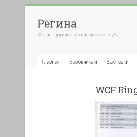
Перейти
к
Регина
содержимому
Фелинологический племенной клуб
Главная
Заводчикам
Выставки
WCF Ring