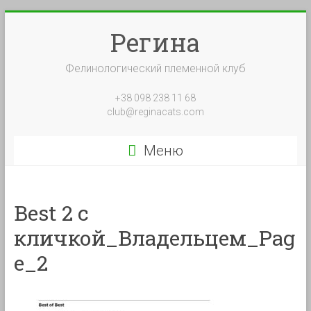
Перейти
к
Регина
содержимому
Фелинологический племенной клуб
+38 098 238 11 68
club@reginacats.com
Меню
Best 2 с
кличкой_Владельцем_Pag
e_2