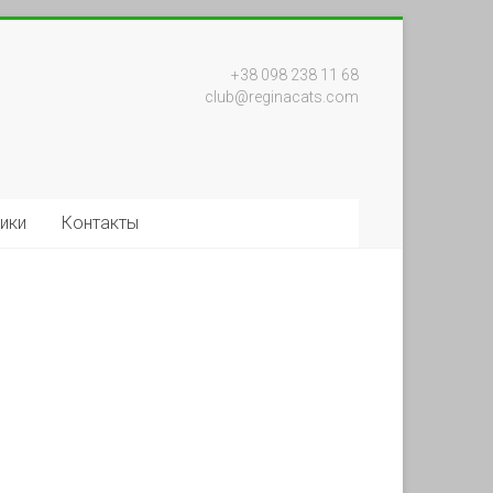
+38 098 238 11 68
club@reginacats.com
ики
Контакты