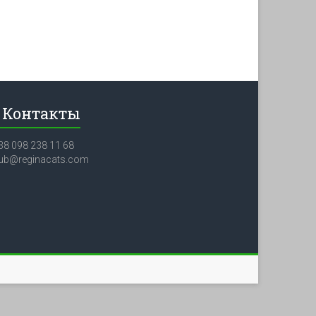
Контакты
38 098 238 11 68
lub@reginacats.com