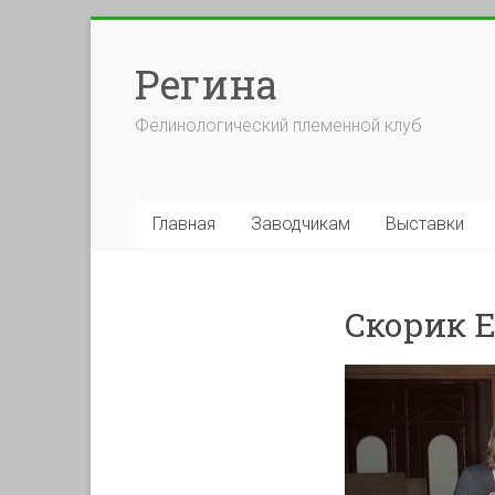
Перейти
к
Регина
содержимому
Фелинологический племенной клуб
Главная
Заводчикам
Выставки
Скорик 