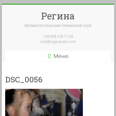
Перейти
к
Регина
содержимому
Фелинологический племенной клуб
+38 098 238 11 68
club@reginacats.com
Меню
DSC_0056