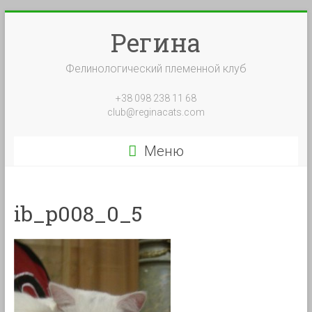
Перейти
к
Регина
содержимому
Фелинологический племенной клуб
+38 098 238 11 68
club@reginacats.com
Меню
ib_p008_0_5