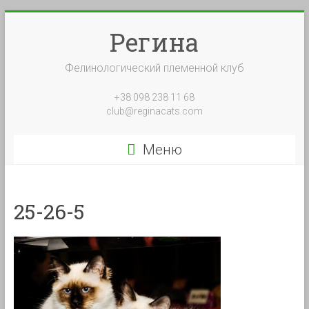
Перейти
к
Регина
содержимому
Фелинологический племенной клуб
+38 098 238 11 68
club@reginacats.com
Меню
25-26-5