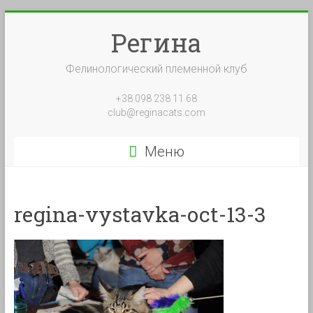
Перейти
к
Регина
содержимому
Фелинологический племенной клуб
+38 098 238 11 68
club@reginacats.com
Меню
regina-vystavka-oct-13-3