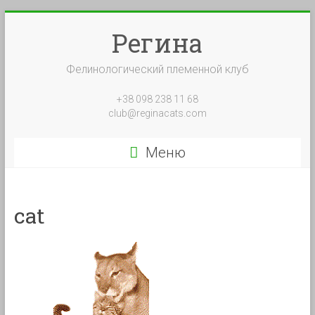
Перейти
к
Регина
содержимому
Фелинологический племенной клуб
+38 098 238 11 68
club@reginacats.com
Меню
cat