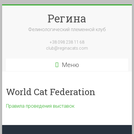
Перейти
к
Регина
содержимому
Фелинологический племенной клуб
+38 098 238 11 68
club@reginacats.com
Меню
World Cat Federation
Правила проведения выставок