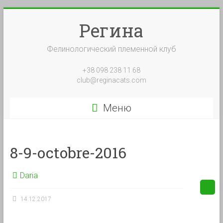
Перейти
к
Регина
содержимому
Фелинологический племенной клуб
+38 098 238 11 68
club@reginacats.com
Меню
8-9-octobre-2016
Daria
14.12.2017